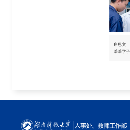
唐思文：
莘莘学子