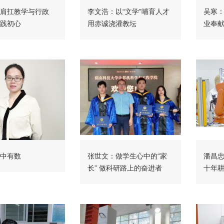
肩扛教学与行政
李文浩：以“文学”哺育人才
吴寒：
践初心
用赤诚浇灌教坛
业奉
中有数
张世文：做学生心中的“家
潘昌
长” 做科研路上的奋进者
十年