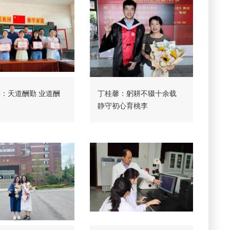
：天道酬勤 业道酬
丁桂馨：躬耕不辍十余载
静守初心育桃李