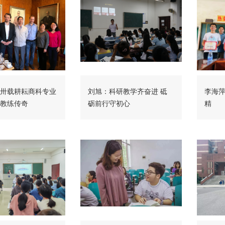
卅载耕耘商科专业
刘旭：科研教学齐奋进 砥
李海萍
教练传奇
砺前行守初心
精