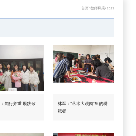
首页
教师风采
/
/ 2023
：知行并重 履践致
林军：“艺术大观园”里的耕
耘者