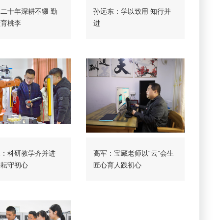
二十年深耕不辍 勤
孙远东：学以致用 知行并
献育桃李
进
忠：科研教学齐并进
高军：宝藏老师以“云”会生
耕耘守初心
匠心育人践初心